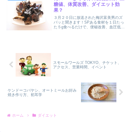
糖値、体質改善、ダイエット効
果？
３月２０日に放送された梅沢富美男のズ
バッと聞きます！SPある食材を１日たっ
た５g食べるだけで、便秘改善、血圧低
下、血糖値低下、ダイエット効果、体質
改善と様々な効果が期待されるという食
材が紹介されました。それが、乾燥きく
らげです！！番組では、...
スモールワールズ TOKYO、チケット、
アクセス、営業時間、イベント
ケンドーコバヤシ、オートミールお好み
焼き作り方、初耳学
ホーム
ダイエット