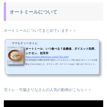
オートミールについて
オートミールについてまとめています＞＞
ママもティータイム
オートミール、いつ食べる？血糖値、ダイエット効果、
シナモン、初耳学
https://candy-afternoon.com/1761.html
5月23日放送の日曜の初耳学で紹介していたダイエット時に役立つオートミールの情
報などをまとめました。ダイエット中、オートミールはいつ食べる？ダイエット
中、オートミールを食べるのに一番適しているのは朝朝、体内は肥満の原因である
血糖値が上がりやすい状態だが、オートミールを食べることで血糖値の急上昇を緩
やかにする働きがあるので朝に食べるのが最適です。また、セカンドミール効果と
言って朝にオートミールを食べると、昼食後の血糖値の上昇を抑えられますオート
ミールダイエット、ダイエット効果が上がるトッピングオー...
宅トレ・竹脇まりなさんの人気の動画がこちら＞＞