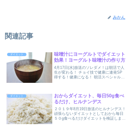
みかん
関連記事
味噌汁にヨーグルトでダイエット
ダイエット
効果！ヨーグルト味噌汁の作り方
4月17日(水)放送のソレダメ！は朝活で人
生が変わる！ チョイ技で健康に連発SP
得する！健康になる！ 朝活スペシャルお
味噌汁にヨーグルトを加えるとダイエッ
ト効果があるって紹介されてました！味
噌汁にヨーグルトって、味が気になりま
おからダイエット、毎日50g食べ
すね。作り方...
ダイエット
るだけ、ヒルナンデス
２０１９年8月19日放送のヒルナンデス！
頑張らないダイエットとしておから毎日
５０g食べるだけダイエットを検証しまし
た！