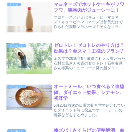
マヨネーズでホットケーキがフワ
レシピ
フワ、鶏胸肉がジューシーに！
マヨネーズといえばキューピーマヨネー
ズ！キューピーマヨネーズは卵黄だけで
作られた濃厚マヨネーズ！そんなマヨネ
ーズを使ったお料理の裏ワザを２つ！サ
タデープラスで紹介していました！！
ゼロトレ！ゼロトレのやり方は？
ダイエット
効果は？金スマ！王様のブランチ
金スマで2018年8月放送され大反響だった
石村友見さん考案のゼロトレ！石村友見
さん考案のニューヨーク発の新ダイエッ
ト法ゼロトレについて、まとめました。
オートミール、いつ食べる？血糖
ダイエット
値、ダイエット効果、シナモン、
初耳学
5月23日放送の日曜の初耳学で紹介してい
たダイエット時に役立つオートミールの
情報などをまとめました。
梅ズバ！きくらげに便秘解消、血
ダイエット