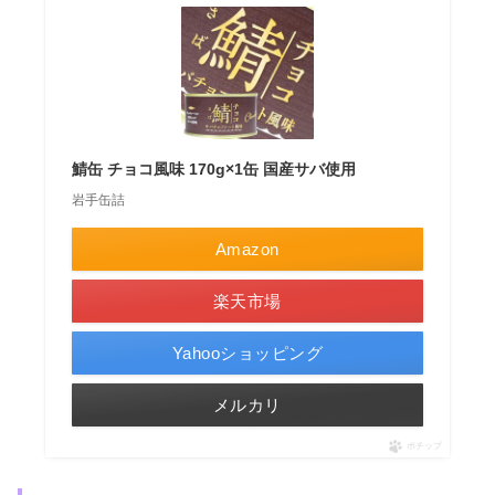
鯖缶 チョコ風味 170g×1缶 国産サバ使用
岩手缶詰
Amazon
楽天市場
Yahooショッピング
メルカリ
ポチップ