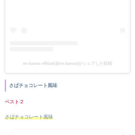
mr.kanso official(@mr.kanso)がシェアした投稿
さばチョコレート風味
ベスト２
さばチョコレート風味