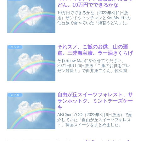
どん、10万円でできるかな
10万円でできるかな（2022年8月1日放
送）サンドウィッチマンとKis-My-Ft2の
仙台旅で食べていた「海苔うどん」につ
いて、お店、アクセス、お取り寄せなど
まとめました。
それスノ、ご飯のお供、山の酒
グルメ
盗、三陸海宝漬、ラー油きくらげ
それSnow Manにやらせてください、
2021日9月26日放送「ご飯のお供をプレ
ゼン対決！」で向井康二くん、佐久間大
輔くん、目黒蓮くん、深澤辰哉くん、渡
辺翔太くんがプレゼンした「ご飯のお
供」についてまとめました。
自由が丘スイーツフォレスト、サ
カフェ
ランホットク、ミントチーズケー
キ
ABChan ZOO（2022年8月6日放送）で紹
介していた「自由が丘スイーツフォレス
ト」韓国スイーツをまとめました。