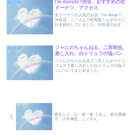
I’m donuts?渋谷、おすすめの生
グルメ
ドーナツ、アクセス
生ドーナツの人気のお店「I'm donut？」
渋谷店、ニノさんで松島聡くんがロケに
行き紹介していました。渋谷店のおすす
めのドーナツ、アクセス、その他の店舗
一覧などまとめました。
ジャにのちゃんねる、二宮和也、
グルメ
差し入れ、白トリュフの塩パン
ジャにのちゃんねるで二宮くんがジャニ
フェスで差し入れした白トリュフの塩パ
ンについてまとめました。
焼きふぐ、心・技・体 うるふ、前九重親
方、小手伸也、ニノさん