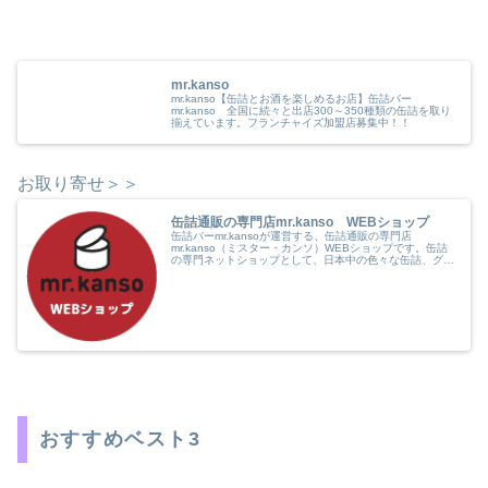
mr.kanso
mr.kanso【缶詰とお酒を楽しめるお店】缶詰バー
mr.kanso 全国に続々と出店300～350種類の缶詰を取り
揃えています。フランチャイズ加盟店募集中！！
お取り寄せ＞＞
缶詰通販の専門店mr.kanso WEBショップ
缶詰バーmr.kansoが運営する、缶詰通販の専門店
mr.kanso（ミスター・カンソ）WEBショップです。缶詰
の専門ネットショップとして、日本中の色々な缶詰、グル
メ缶詰、贅沢缶詰、おもしろ缶詰や、また世界中のめずら
しく楽しく美味しい缶詰を...
おすすめベスト3