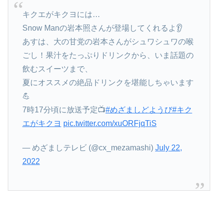
キクエがキクヨには…
Snow Manの岩本照さんが登場してくれるよ👂
あすは、大の甘党の岩本さんがシュワシュワの喉
ごし！果汁をたっぷりドリンクから、いま話題の
飲むスイーツまで、
夏にオススメの絶品ドリンクを堪能しちゃいます
💪
7時17分頃に放送予定📺
#めざましどようび
#キク
エがキクヨ
pic.twitter.com/xuORFjqTiS
— めざましテレビ (@cx_mezamashi)
July 22,
2022