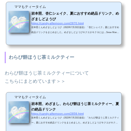
ママもティータイム
岩本照、杏仁シェイク、夏におすすめ絶品ドリンク、め
ざましどようび
https://candy-afternoon.com/2870.html
岩本照くんめざましどようび（2022年7月23日放送）「杏仁シェイク」夏におすすめ
絶品ドリンクをまとめました。めざましどようびキクエがキクヨには…Snow Manの
岩本照さんが登場してくれるよ👂あすは、大の甘党の岩本さんがシュワシュワの喉
ごし！果汁をたっぷりドリンクから、いま話題の飲むスイーツまで、夏にオススメ
の絶品ドリンクを堪能しちゃいます💪7時17分頃に放送予定📺#めざましどようび#キ
クエがキクヨ pic.twitter.com/xuORFjqTiS— めざましテレビ (@cx_mezamashi) July
わらび餅ほうじ茶ミルクティー
22, 2022 夏におすすめ...
わらび餅ほうじ茶ミルクティーについて
こちらにまとめています＞＞
ママもティータイム
岩本照、めざまし、わらび餅ほうじ茶ミルクティー、夏
の絶品ドリンク
https://candy-afternoon.com/2859.html
岩本照くんめざましどようび（2022年7月23日放送）「わらび餅ほうじ茶ミルクティ
ー」夏におすすめ絶品ドリンクをまとめました。めざましどようびキクエがキクヨ
には…Snow Manの岩本照さんが登場してくれるよ👂あすは、大の甘党の岩本さんが