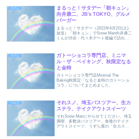
ぶれない店」で無料サービスがスゴすぎ
て心配な寿司屋として紹介されていまし
まるっと！サタデー「朝キュン」
カフェ
た！どんなお店なのか、アクセス、営業
向井康二、JB’s TOKYO、グルメ
時間、無料サービスをまとめました。
バーガー
まるっと！サタデー（2022年4月2日(土)
放送）「朝キュン」でSnow Man向井康二
くんが渋谷・代々木デート後編で訪れた
ロケ地をまとめました。
ガトーショコラ専門店、ミニマ
カフェ
ル・ザ・ベイキング、秋限定なる
と金時
ガトーショコラ専門店Minimal The
Baking秋限定「なると金時のガトーショ
コラ」についてまとめました。
それスノ、埼玉バスツアー、生カ
グルメ
ステラ、テイクアウトスイーツ
それSnow Manにやらせてください、埼玉
満喫、多数決バスツアー、食後のテイク
アウトスイーツ、うずら屋の「生カステ
ラ」についてまとめました。