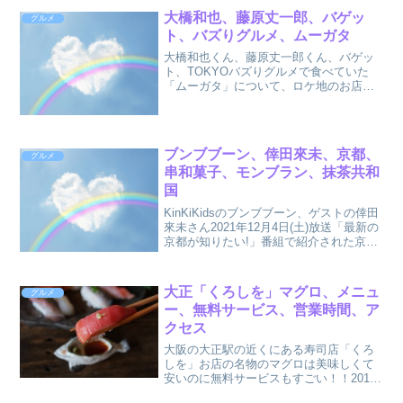
大橋和也、藤原丈一郎、バゲッ
グルメ
ト、バズりグルメ、ムーガタ
大橋和也くん、藤原丈一郎くん、バゲッ
ト、TOKYOバズりグルメで食べていた
「ムーガタ」について、ロケ地のお店な
どについてまとめました。
ブンブブーン、倖田來未、京都、
グルメ
串和菓子、モンブラン、抹茶共和
国
KinKiKidsのブンブブーン、ゲストの倖田
來未さん2021年12月4日(土)放送「最新の
京都が知りたい!」番組で紹介された京都
の最新スイーツ、人気スイーツをまとめ
ました。
大正「くろしを」マグロ、メニュ
グルメ
ー、無料サービス、営業時間、ア
クセス
大阪の大正駅の近くにある寿司店「くろ
しを」お店の名物のマグロは美味しくて
安いのに無料サービスもすごい！！2019
年11月10日(日)放送の「坂本＆指原のつ