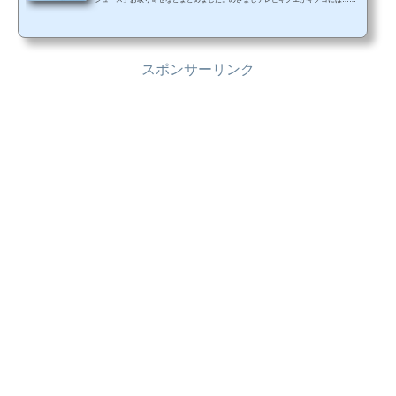
ow Manの岩本照さんが登場してくれるよ👂あすは、大の甘党の岩本さんがシュワシ
ュワの喉ごし！果汁をたっぷりドリンクから、いま話題の飲むスイーツまで、夏に
オススメの絶品ドリンクを堪能しちゃいます💪7時17分頃に放送予定📺#めざましど
ようび#キクエがキクヨ pic.twitter.com/xuORFjqTiS— めざましテレビ (@cx_mezam
スポンサーリンク
ashi) July 22, 2022 夏に...