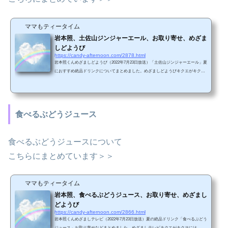
ママもティータイム
岩本照、土佐山ジンジャーエール、お取り寄せ、めざま
しどようび
https://candy-afternoon.com/2878.html
岩本照くんめざましどようび（2022年7月23日放送）「土佐山ジンジャーエール」夏
におすすめ絶品ドリンクについてまとめました。めざましどようびキクエがキクヨ
には…Snow Manの岩本照さんが登場してくれるよ👂あすは、大の甘党の岩本さんが
シュワシュワの喉ごし！果汁をたっぷりドリンクから、いま話題の飲むスイーツま
で、夏にオススメの絶品ドリンクを堪能しちゃいます💪7時17分頃に放送予定📺#め
ざましどようび#キクエがキクヨ pic.twitter.com/xuORFjqTiS— めざましテレビ (@cx
食べるぶどうジュース
_mezamashi) July 22, 20...
食べるぶどうジュースについて
こちらにまとめています＞＞
ママもティータイム
岩本照、食べるぶどうジュース、お取り寄せ、めざまし
どようび
https://candy-afternoon.com/2866.html
岩本照くんめざましテレビ（2022年7月23日放送）夏の絶品ドリンク「食べるぶどう
ジュース」お取り寄せなどまとめました。めざましテレビキクエがキクヨには…Sn