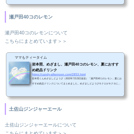
シュワシュワの喉ごし！果汁をたっぷりドリンクから、いま話題の飲むスイーツま
で、夏にオススメの絶品ドリンクを堪能しちゃいます💪7時17分頃に放送予定📺#め
ざましどようび#キクエがキクヨ pic.twitter.com/xuORFjqTiS— めざましテレビ (@cx
瀬戸田40コのレモン
_mezamashi) July 22, 20...
瀬戸田40コのレモンについて
こちらにまとめています＞＞
ママもティータイム
岩本照、めざまし、瀬戸田40コのレモン、夏におすす
め絶品ドリンク
https://candy-afternoon.com/2853.html
岩本照くんめざましどようび（2022年7月23日放送）「瀬戸田40コのレモン」夏にお
すすめ絶品ドリンクについてまとめました。めざましどようびキクエがキクヨに
は…Snow Manの岩本照さんが登場してくれるよ👂あすは、大の甘党の岩本さんがシ
ュワシュワの喉ごし！果汁をたっぷりドリンクから、いま話題の飲むスイーツま
で、夏にオススメの絶品ドリンクを堪能しちゃいます💪7時17分頃に放送予定📺#め
ざましどようび#キクエがキクヨ pic.twitter.com/xuORFjqTiS— めざましテレビ (@cx
土佐山ジンジャーエール
_mezamashi) July 22, 2022 ...
土佐山ジンジャーエールについて
こちらにまとめています＞＞