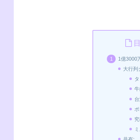
1億300
大行列
タ
牛
台
ポ
究
ミ
共有: