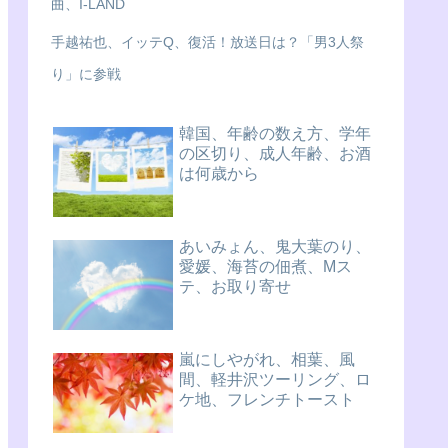
曲、I-LAND
手越祐也、イッテQ、復活！放送日は？「男3人祭
り」に参戦
韓国、年齢の数え方、学年
の区切り、成人年齢、お酒
は何歳から
あいみょん、鬼大葉のり、
愛媛、海苔の佃煮、Mス
テ、お取り寄せ
嵐にしやがれ、相葉、風
間、軽井沢ツーリング、ロ
ケ地、フレンチトースト