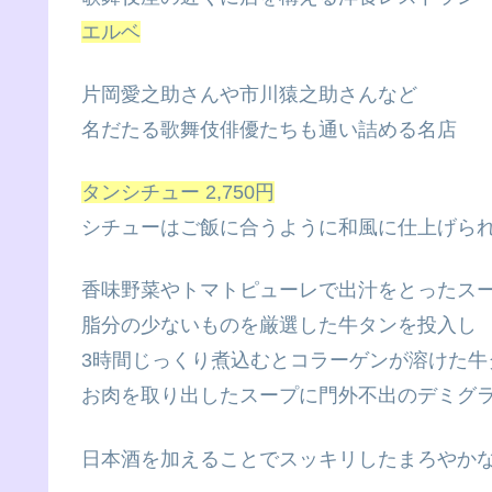
エルベ
片岡愛之助さんや市川猿之助さんなど
名だたる歌舞伎俳優たちも通い詰める名店
タンシチュー 2,750円
シチューはご飯に合うように和風に仕上げら
香味野菜やトマトピューレで出汁をとったス
脂分の少ないものを厳選した牛タンを投入し
3時間じっくり煮込むとコラーゲンが溶けた牛
お肉を取り出したスープに門外不出のデミグ
日本酒を加えることでスッキリしたまろやか