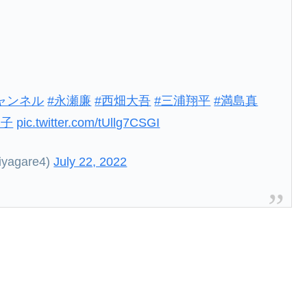
チャンネル
#永瀬廉
#西畑大吾
#三浦翔平
#満島真
男子
pic.twitter.com/tUllg7CSGI
agare4)
July 22, 2022