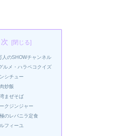
目次
0万人のSHOWチャンネル
グルメ・ハラペコクイズ
ンシチュー
肉炒飯
湾まぜそば
ークジンジャー
極のレバニラ定食
ルフィーユ