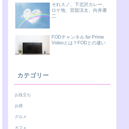
それスノ、下北沢カレー、
ロケ地、宮舘涼太、向井康
二
FODチャンネル for Prime
Videoとは？FODとの違い
カテゴリー
お役立ち
お得
グルメ
カフェ