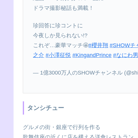
ドラマ撮影秘話も満載！
珍回答に珍コントに
今夜しか見られない!?
これぞ…豪華マッチ🤩
#櫻井翔
#SHOW
之介
#小澤征悦
#KingandPrince
#なにわ
— 1億3000万人のSHOWチャンネル (@shiy
タンシチュー
グルメの街・銀座で行列を作る
歌舞伎座の近くに店を構える洋食レストラン