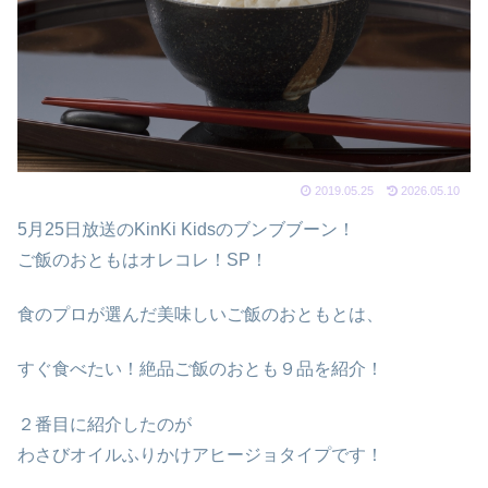
2019.05.25
2026.05.10
5月25日放送のKinKi Kidsのブンブブーン！
ご飯のおともはオレコレ！SP！
食のプロが選んだ美味しいご飯のおともとは、
すぐ食べたい！絶品ご飯のおとも９品を紹介！
２番目に紹介したのが
わさびオイルふりかけアヒージョタイプです！