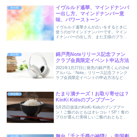
イヴルルド遙華、マインドナンバ
未分類
ー出し方、マインドナンバー意
味、パワーストーン
イヴルルド遙華さんが占いをするときに
使うのがマインドナンバーです。マイン
ドナンバーの出し方、また王様のブラン
チでイヴルルド遙華先生が紹介していた
マインドナンバー（チャレンジャーとテ
ィーチャー）の運気の上がるパワースト
錦戸亮Noteリリース記念ファン
未分類
ーン番組でチラッと紹介していた占いフ
クラブ会員限定イベント申込方法
ェスについてもまとめました。
2021年1月27日に発売の錦戸亮くんの2nd
アルバム「Note」リリース記念ファンク
ラブ会員限定イベントの申込方法などに
ついてまとめました。
たまり漬チーズ！お取り寄せは？
未分類
KinKi Kidsのブンブブーン
5月25日放送のKinKi Kidsのブンブブー
ン！ご飯のおともはオレコレ！SP！食の
プロが選んだ美味しいご飯のおともと
は、すぐ食べたい！絶品ご飯のおとも９
品を紹介！今回紹介するのはチーズファ
クトリーのたまり漬チーズです！
舞台「千と千尋の神隠し」帝国劇
未分類