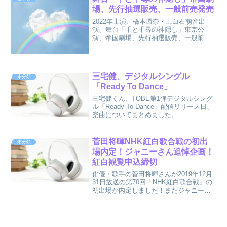
場、先行抽選販売、一般前売発売
2022年上演、橋本環奈・上白石萌音出
演、舞台「千と千尋の神隠し」東京公
演、帝国劇場、先行抽選販売、一般前売
発売などまとめました。
三宅健、デジタルシングル
未分類
「Ready To Dance」
三宅健くん、TOBE第1弾デジタルシング
ル「Ready To Dance」配信リリース日、
楽曲についてまとめました。
菅田将暉NHK紅白歌合戦の初出
未分類
場内定！ジャニーさん追悼企画！
紅白観覧申込締切
俳優・歌手の菅田将暉さんが2019年12月
31日放送の第70回「NHK紅白歌合戦」の
初出場が内定しました！またジャニーさ
んの追悼企画も検討されています。今年
の観覧募集についてもまとめました。