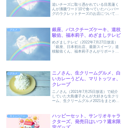
追いチーズに取り憑かれている目黒蓮く
んが沸騰ワード10で食べていたハンバー
グのラクレットチーズのお店についてま
とめました。
銀座、バスクチーズケーキ、道枝
グルメ
駿佑、福本莉子、めざましテレビ
めざましテレビ（2022年7月27日放送）
「銀座、日本初出店、最新スイーツ」道
枝駿佑くん、福本莉子さんがリポート
「バスクチーズケーキ」についてまとめ
ました。
ニノさん、生クリームグルメ、白
グルメ
いカレーうどん、マリトッツォ、
クレープ
ニノさん（2021年7月25日放送）で紹介
していた大島優子さんが大好きな生クリ
ーム、生クリームグルメ2021をまとめま
した。
ハッピーセット、サンリオキャラ
キャンペーン
クターズ、発売日はいつ？週末限
定グッズ