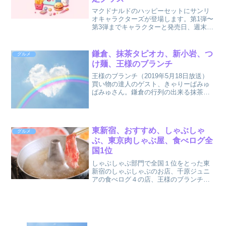
マクドナルドのハッピーセットにサンリ
オキャラクターズが登場します。第1弾〜
第3弾までキャラクターと発売日、週末限
定でもらえるグッズなどをまとめまし
た。
鎌倉、抹茶タピオカ、新小岩、つ
グルメ
け麺、王様のブランチ
王様のブランチ（2019年5月18日放送）
買い物の達人のゲスト、きゃりーぱみゅ
ぱみゅさん。鎌倉の行列の出来る抹茶タ
ピオカ、新小岩の行列のできるつけ麺な
どまとめました。
東新宿、おすすめ、しゃぶしゃ
グルメ
ぶ、東京肉しゃぶ屋、食べログ全
国1位
しゃぶしゃぶ部門で全国１位をとった東
新宿のしゃぶしゃぶのお店、千原ジュニ
アの食べログ４の店、王様のブランチ
（2019年6月1日放送）で紹介していたも
のをまとめました。