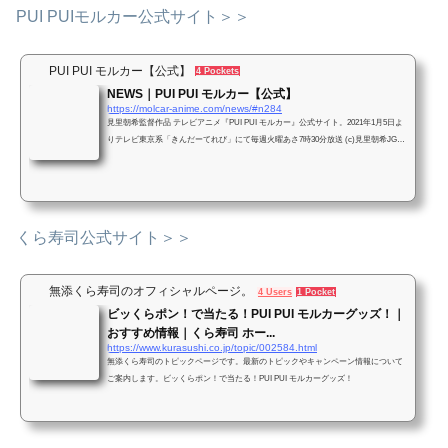
PUI PUIモルカー公式サイト＞＞
PUI PUI モルカー【公式】
4 Pockets
NEWS｜PUI PUI モルカー【公式】
https://molcar-anime.com/news/#n284
見里朝希監督作品 テレビアニメ『PUI PUI モルカー』公式サイト。2021年1月5日よ
りテレビ東京系「きんだーてれび」にて毎週火曜あさ7時30分放送 (c)見里朝希JG
H・シンエイ動画／モルカーズ
くら寿司公式サイト＞＞
無添くら寿司のオフィシャルページ。
4 Users
1 Pocket
ビッくらポン！で当たる！PUI PUI モルカーグッズ！｜
おすすめ情報｜くら寿司 ホー...
https://www.kurasushi.co.jp/topic/002584.html
無添くら寿司のトピックページです。最新のトピックやキャンペーン情報について
ご案内します。ビッくらポン！で当たる！PUI PUI モルカーグッズ！