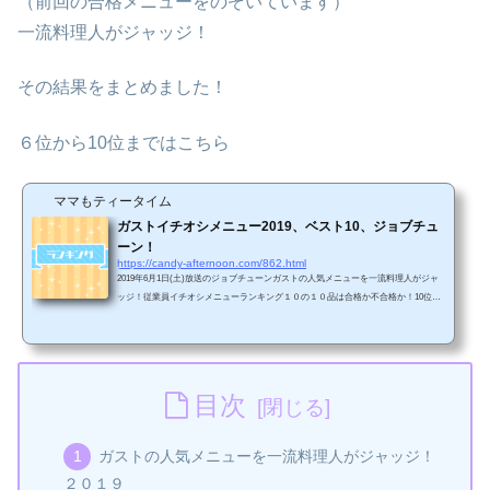
（前回の合格メニューをのぞいています）
一流料理人がジャッジ！
その結果をまとめました！
６位から10位まではこちら
ママもティータイム
ガストイチオシメニュー2019、ベスト10、ジョブチュ
ーン！
https://candy-afternoon.com/862.html
2019年6月1日(土)放送のジョブチューンガストの人気メニューを一流料理人がジャ
ッジ！従業員イチオシメニューランキング１０の１０品は合格か不合格か！10位か
ら6位までをまとめました。ガストの人気メニューを一流料理人がジャッジ！２０１
８2018年6月放送のジョブチューンでガストの人気メニューを値段に見合う美味しい
料理かを一流料理人がジャッジ！ガスト人気ナンバー１の看板メニュー チーズIN
ハンバーグ １０種のチーズを使用 合格4人、不合格3人のギリギリ合格！
人気メニュー トマトソーススパゲティ イタリア産...
目次
ガストの人気メニューを一流料理人がジャッジ！
２０１９