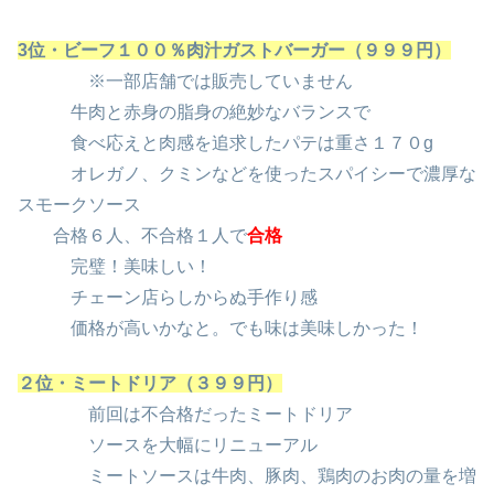
3位・ビーフ１００％肉汁ガストバーガー（９９９円）
※一部店舗では販売していません
牛肉と赤身の脂身の絶妙なバランスで
食べ応えと肉感を追求したパテは重さ１７０g
オレガノ、クミンなどを使ったスパイシーで濃厚な
スモークソース
合格６人、不合格１人で
合格
完璧！美味しい！
チェーン店らしからぬ手作り感
価格が高いかなと。でも味は美味しかった！
２位・ミートドリア（３９９円）
前回は不合格だったミートドリア
ソースを大幅にリニューアル
ミートソースは牛肉、豚肉、鶏肉のお肉の量を増