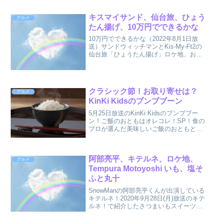
キスマイサンド、仙台旅、ひょう
グルメ
たん揚げ、10万円でできるかな
10万円でできるかな（2022年8月1日放
送）サンドウィッチマンとKis-My-Ft2の
仙台旅「ひょうたん揚げ」ロケ地、お取
り寄せなどについてまとめました。
クラシック節！お取り寄せは？
グルメ
KinKi Kidsのブンブブーン
5月25日放送のKinKi Kidsのブンブブー
ン！ご飯のおともはオレコレ！SP！食の
プロが選んだ美味しいご飯のおともと
は、すぐ食べたい！絶品ご飯のおとも９
品を紹介！今回紹介するのはクラシック
節です！！
阿部亮平、キテルネ、ロケ地、
グルメ
Tempura Motoyoshi いも、塩そ
ふと丸十
SnowManの阿部亮平くんが出演している
キテルネ！2020年9月28日(月)放送のキテ
ルネ！で紹介したさつまいもスイーツ、
塩そふと丸十のロケ地についてまとめま