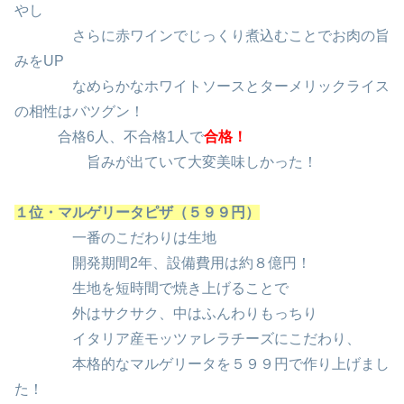
やし
さらに赤ワインでじっくり煮込むことでお肉の旨
みをUP
なめらかなホワイトソースとターメリックライス
の相性はバツグン！
合格6人、不合格1人で
合格！
旨みが出ていて大変美味しかった！
１位・マルゲリータピザ（５９９円）
一番のこだわりは生地
開発期間2年、設備費用は約８億円！
生地を短時間で焼き上げることで
外はサクサク、中はふんわりもっちり
イタリア産モッツァレラチーズにこだわり、
本格的なマルゲリータを５９９円で作り上げまし
た！