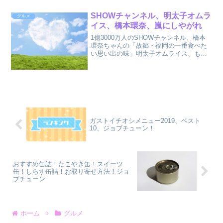
した。
SHOWチャンネル、明太子オムラ
グルメ
イス、橋本環奈、嵐にしやがれ
1億3000万人のSHOWチャンネル、橋本
環奈ちゃんの「故郷・福岡の一番食べた
い思い出の味」明太子オムライス、もつ
鍋、ごまさばについてまとめました。
ガストイチオシメニュー2019、ベスト
10、ジョブチューン！
おすすめ缶詰！たこやき缶！スイーツ
缶！しらす缶詰！お取り寄せ方法！ジョ
ブチューン
ホーム
グルメ