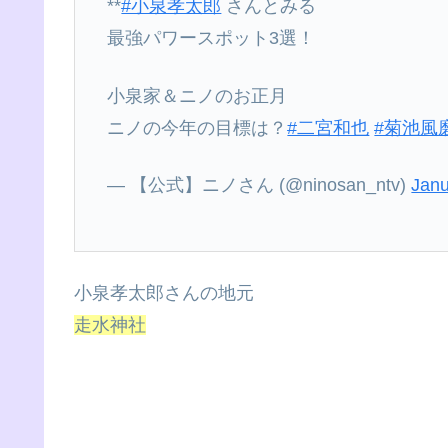
**
#小泉孝太郎
さんとみる
最強パワースポット3選！
小泉家＆ニノのお正月
ニノの今年の目標は？
#二宮和也
#菊池風
— 【公式】ニノさん (@ninosan_ntv)
Janu
小泉孝太郎さんの地元
走水神社