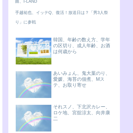
曲、I-LAND
手越祐也、イッテQ、復活！放送日は？「男3人祭
り」に参戦
韓国、年齢の数え方、学年
の区切り、成人年齢、お酒
は何歳から
あいみょん、鬼大葉のり、
愛媛、海苔の佃煮、Mス
テ、お取り寄せ
それスノ、下北沢カレー、
ロケ地、宮舘涼太、向井康
二