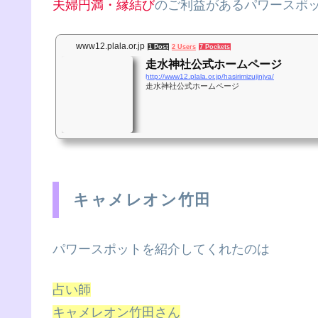
夫婦円満・縁結び
のご利益があるパワースポ
www12.plala.or.jp
1 Post
2 Users
7 Pockets
走水神社公式ホームページ
http://www12.plala.or.jp/hasirimizujinjya/
走水神社公式ホームページ
キャメレオン竹田
パワースポットを紹介してくれたのは
占い師
キャメレオン竹田さん