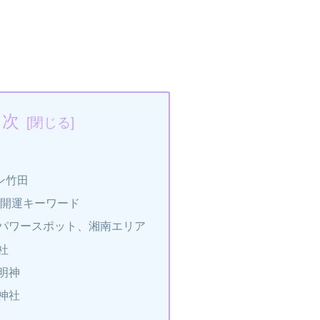
目次
ン竹田
2年開運キーワード
強パワースポット、湘南エリア
社
明神
神社