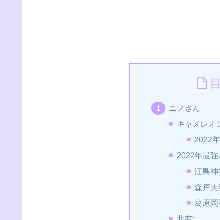
ニノさん
キャメレオ
202
2022年最
江島神
森戸大
葛原岡
共有: